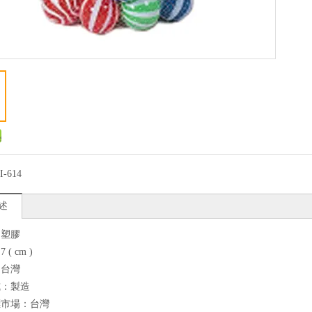
I-614
述
：塑膠
( cm )
：台灣
式：製造
標市場：台灣