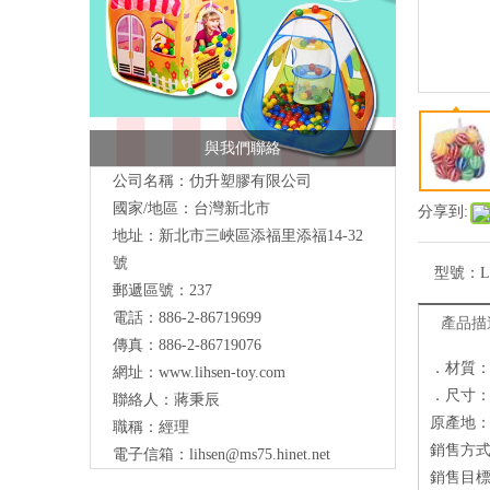
與我們聯絡
公司名稱：仂升塑膠有限公司
國家/地區：台灣新北市
分享到:
地址：新北市三峽區添福里添福14-32
號
型號：
L
郵遞區號：237
電話：886-2-86719699
產品描
傳真：886-2-86719076
．材質
網址：
www.lihsen-toy.com
．尺寸：7 
聯絡人：蔣秉辰
原產地
職稱：經理
銷售方
電子信箱：
lihsen@ms75.hinet.net
銷售目