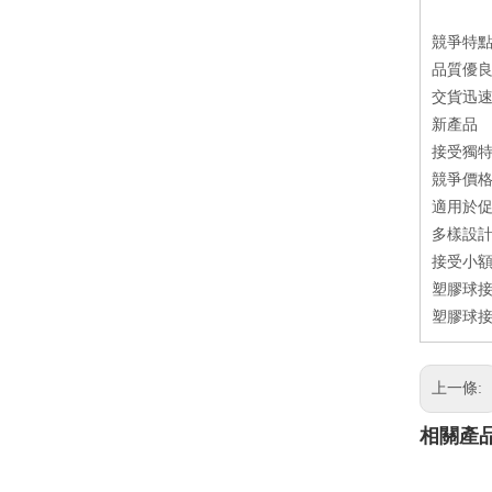
競爭特
品質優
交貨迅
新產品
接受獨特
競爭價
適用於
多樣設
接受小
塑膠球接
塑膠球接
上一條:
相關產