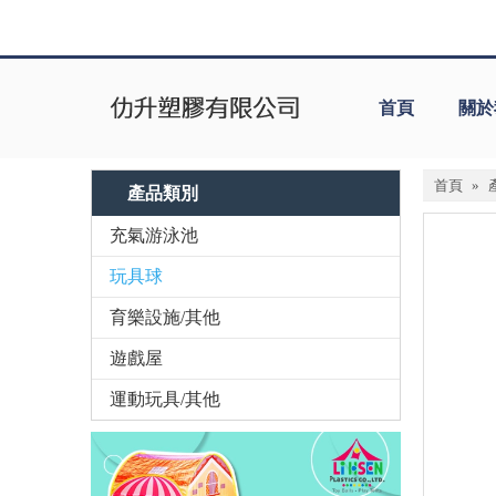
首頁
關於
首頁
»
產品類別
充氣游泳池
玩具球
育樂設施/其他
遊戲屋
運動玩具/其他