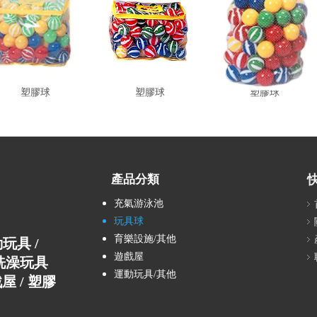
塑膠球
塑膠球
塑膠球
產品分類
充氣游泳池
玩具球
育樂設施/其他
運動玩具 /
遊戲屋
E洗澡玩具
運動玩具/其他
屋 / 塑膠