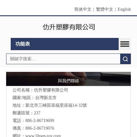
简体中文
|
繁體中文
|
English
功能表
搜索
與我們聯絡
公司名稱：仂升塑膠有限公司
國家/地區：台灣新北市
地址：新北市三峽區添福里添福14-32號
郵遞區號：237
電話：886-2-86719699
傳真：886-2-86719076
網址：
www.lihsen-toy.com