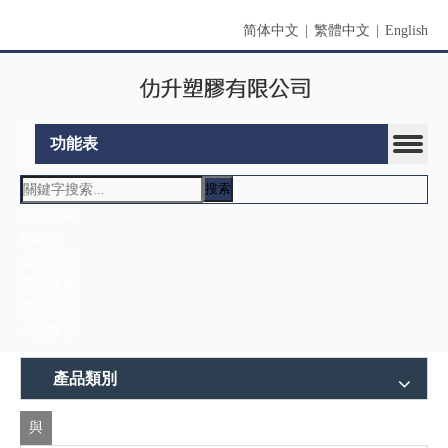
简体中文
|
繁體中文
|
English
功能表
搜索
產品類別
與
公司名稱：仂升塑膠有限公司
我
國家/地區：台灣新北市
們
地址：新北市三峽區添福里添福14-32號
聯
郵遞區號：237
電話：886-2-86719699
絡