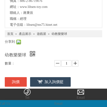
傳真：886-2-86719076
網址：
www.lihsen-toy.com
聯絡人：蔣秉辰
職稱：經理
電子信箱：
lihsen@ms75.hinet.net
首頁
»
產品展示
»
遊戲屋
»
幼教樂樂球
分享到:
幼教樂樂球
數量：
詢價
加入詢價籃
型號：
LI-658