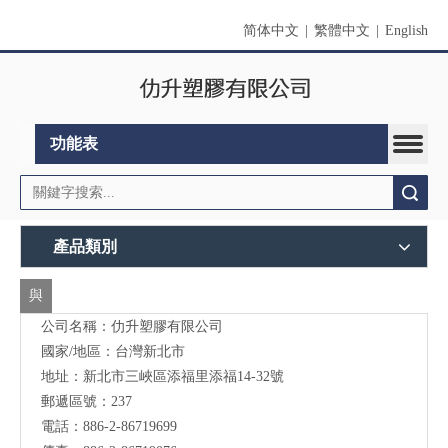
简体中文
|
繁體中文
|
English
功能表
搜索
產品類別
與
公司名稱：仂升塑膠有限公司
我
國家/地區：台灣新北市
們
地址：新北市三峽區添福里添福14-32號
聯
郵遞區號：237
電話：886-2-86719699
絡