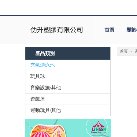
首頁
關於
首頁
»
產品類別
充氣游泳池
玩具球
育樂設施/其他
遊戲屋
運動玩具/其他