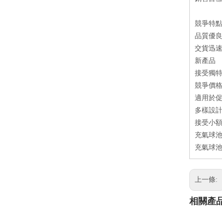
競爭特
品質優
交貨迅
新產品
接受獨特
競爭價
適用於
多樣設
接受小
充氣球池
充氣球池
上一條:
相關產