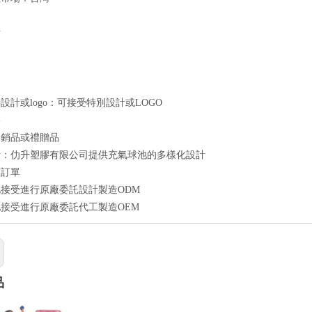
點
良
速
設計或logo：可接受特別設計或LOGO
格
促銷品或禮贈品
計：仂升塑膠有限公司提供充氣球池的多樣化設計
額訂單
接受進行原廠委託設計製造ODM
接受進行原廠委託代工製造OEM
品