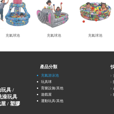
充氣球池
充氣球池
充氣球池
產品分類
充氣游泳池
玩具球
育樂設施/其他
運動玩具 /
遊戲屋
E洗澡玩具
運動玩具/其他
屋 / 塑膠