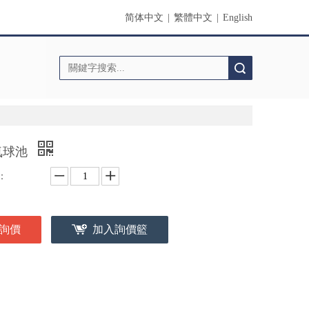
简体中文
|
繁體中文
|
English
搜索
氣球池
：
詢價
加入詢價籃