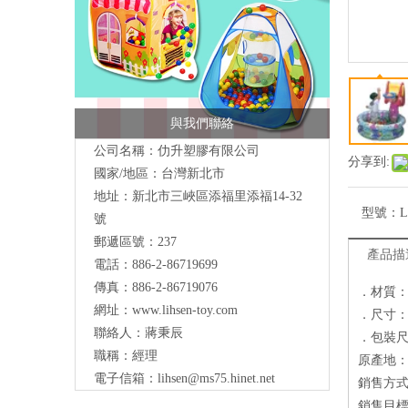
與我們聯絡
公司名稱：仂升塑膠有限公司
分享到:
國家/地區：台灣新北市
地址：新北市三峽區添福里添福14-32
型號：
L
號
郵遞區號：237
產品描
電話：886-2-86719699
傳真：886-2-86719076
．材質
網址：
www.lihsen-toy.com
．尺寸：122
聯絡人：蔣秉辰
．包裝尺寸：L
職稱：經理
原產地
電子信箱：
lihsen@ms75.hinet.net
銷售方
銷售目